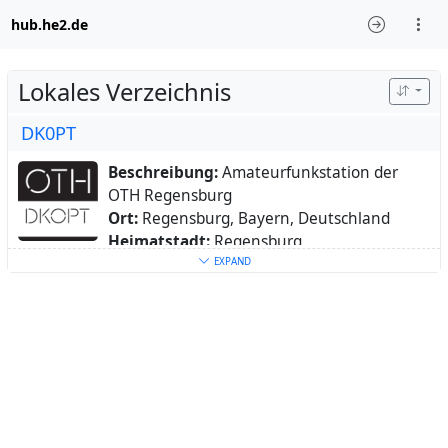
hub.he2.de
Lokales Verzeichnis
DK0PT
Beschreibung:
Amateurfunkstation der
OTH Regensburg
Ort:
Regensburg, Bayern, Deutschland
Heimatstadt:
Regensburg
Webseite:
http://othcam.oth-
EXPAND
regensburg.de/webcam/Regensburg/#/best
of
Schlüsselwörter:
Amateurfunk
,
Hochschule
,
hamradio
,
Regensburg
,
University